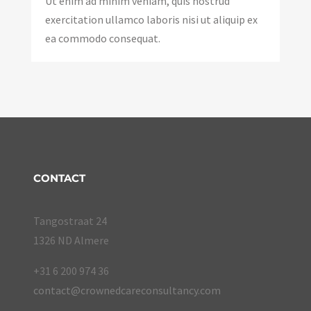
Ut enim ad minim veniam, quis nostrud
exercitation ullamco laboris nisi ut aliquip ex
ea commodo consequat.
CONTACT
Tangostraat 24
1326 ND Almere
+31 6 200 974 36
contact@crownedcareconsultancy.com