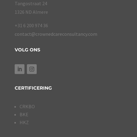
Tangostraat 24
1326 ND Almere
+31 6 200 974 36
contact@crownedcareconsultancy.com
VOLG ONS
CERTIFICERING
CRKBO
BKE
HKZ