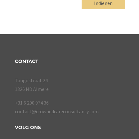
Indienen
CONTACT
Tangostraat 24
1326 ND Almere
+31 6 200 974 36
contact@crownedcareconsultancy.com
VOLG ONS